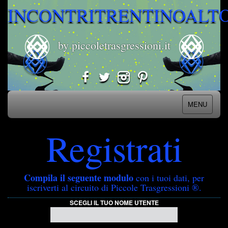
INCONTRITRENTINOALT
by piccoletrasgressioni.it
MENU
Registrati
Compila il seguente modulo
con i tuoi dati, per
iscriverti al circuito di Piccole Trasgressioni ®.
SCEGLI IL TUO NOME UTENTE